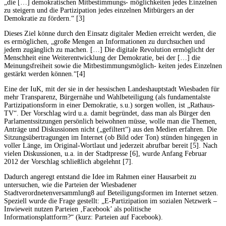
„die […] demokratischen Mitbestimmungs- möglichkeiten jedes Einzelnen
zu steigern und die Partizipation jedes einzelnen Mitbürgers an der
Demokratie zu fördern.“ [3]
Dieses Ziel könne durch den Einsatz digitaler Medien erreicht werden, die
es ermöglichen, „große Mengen an Informationen zu durchsuchen und
jedem zugänglich zu machen. […] Die digitale Revolution ermöglicht der
Menschheit eine Weiterentwicklung der Demokratie, bei der […] die
Meinungsfreiheit sowie die Mitbestimmungsmöglich- keiten jedes Einzelnen
gestärkt werden können.“[4]
Eine der IuK, mit der sie in der hessischen Landeshauptstadt Wiesbaden für
mehr Transparenz, Bürgernähe und Wahlbeteiligung (als fundamentalste
Partizipationsform in einer Demokratie, s.u.) sorgen wollen, ist „Rathaus-
TV“. Der Vorschlag wird u.a. damit begründet, dass man als Bürger den
Parlamentssitzungen persönlich beiwohnen müsse, wolle man die Themen,
Anträge und Diskussionen nicht („gefiltert“) aus den Medien erfahren. Die
Sitzungsübertragungen im Internet (ob Bild oder Ton) stünden hingegen in
voller Länge, im Original-Wortlaut und jederzeit abrufbar bereit [5]. Nach
vielen Diskussionen, u.a. in der Stadtpresse [6], wurde Anfang Februar
2012 der Vorschlag schließlich abgelehnt [7].
Dadurch angeregt entstand die Idee im Rahmen einer Hausarbeit zu
untersuchen, wie die Parteien der Wiesbadener
Stadtverordnetenversammlung8 auf Beteiligungsformen im Internet setzen.
Speziell wurde die Frage gestellt: „E-Partizipation im sozialen Netzwerk –
Inwieweit nutzen Parteien ‚Facebook’ als politische
Informationsplattform?“ (kurz: Parteien auf Facebook).