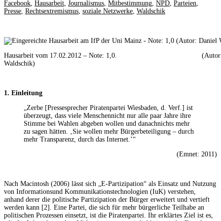
Facebook
,
Hausarbeit
,
Journalismus
,
Mitbestimmung
,
NPD
,
Parteien
,
Presse
,
Rechtsextremismus
,
soziale Netzwerke
,
Waldschik
Hausarbeit vom 17.02.2012 – Note: 1,0. (Autor: D
Waldschik)
1. Einleitung
„Zerbe [Pressesprecher Piratenpartei Wiesbaden, d. Verf.] ist
überzeugt, dass viele Menschennicht nur alle paar Jahre ihre
Stimme bei Wahlen abgeben wollen und danachnichts mehr
zu sagen hätten. ‚Sie wollen mehr Bürgerbeteiligung – durch
mehr Transparenz, durch das Internet.’“
(Emnet: 2011)
Nach Macintosh (2006) lässt sich „E-Partizipation“ als Einsatz und Nutzung
von Informationsund Kommunikationstechnologien (IuK) verstehen,
anhand derer die politische Partizipation der Bürger erweitert und vertieft
werden kann [2]. Eine Partei, die sich für mehr bürgerliche Teilhabe an
politischen Prozessen einsetzt, ist die Piratenpartei. Ihr erklärtes Ziel ist es,