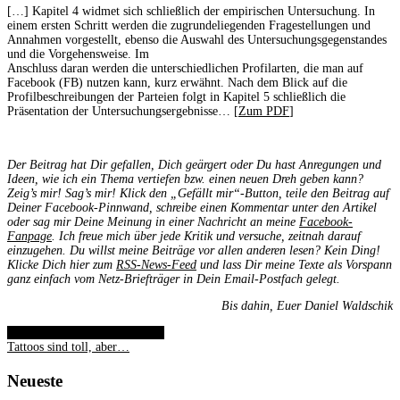
[…] Kapitel 4 widmet sich schließlich der empirischen Untersuchung. In
einem ersten Schritt werden die zugrundeliegenden Fragestellungen und
Annahmen vorgestellt, ebenso die Auswahl des Untersuchungsgegenstandes
und die Vorgehensweise. Im
Anschluss daran werden die unterschiedlichen Profilarten, die man auf
Facebook (FB) nutzen kann, kurz erwähnt. Nach dem Blick auf die
Profilbeschreibungen der Parteien folgt in Kapitel 5 schließlich die
Präsentation der Untersuchungsergebnisse… [
Zum PDF
]
Der Beitrag hat Dir gefallen, Dich geärgert oder Du hast Anregungen und
Ideen, wie ich ein Thema vertiefen bzw. einen neuen Dreh geben kann?
Zeig’s mir! Sag’s mir! Klick den „Gefällt mir“-Button, teile den Beitrag auf
Deiner Facebook-Pinnwand, schreibe einen Kommentar unter den Artikel
oder sag mir Deine Meinung in einer Nachricht an meine
Facebook-
Fanpage
. Ich freue mich über jede Kritik und versuche, zeitnah darauf
einzugehen. Du willst meine Beiträge vor allen anderen lesen? Kein Ding!
Klicke Dich hier zum
RSS-News-Feed
und lass Dir meine Texte als Vorspann
ganz einfach vom Netz-Briefträger in Dein Email-Postfach gelegt.
Bis dahin, Euer Daniel Waldschik
Steuer-CD: Die Meldung wirkt
Tattoos sind toll, aber…
Neueste