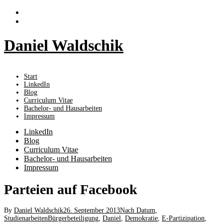
Skip
to
content
Daniel Waldschik
Start
LinkedIn
Blog
Curriculum Vitae
Bachelor- und Hausarbeiten
Impressum
LinkedIn
Blog
Curriculum Vitae
Bachelor- und Hausarbeiten
Impressum
Parteien auf Facebook
By
Daniel Waldschik
26. September 2013
Nach Datum
,
Studienarbeiten
Bürgerbeteiligung
,
Daniel
,
Demokratie
,
E-Partizipation
,